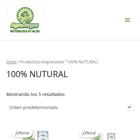
Ir
al
contenido
Inicio
/ Productos etiquetados “100% NUTURAL”
100% NUTURAL
Mostrando los 5 resultados
El
El
El
El
precio
precio
precio
precio
¡Oferta!
¡Oferta!
original
actual
original
actual