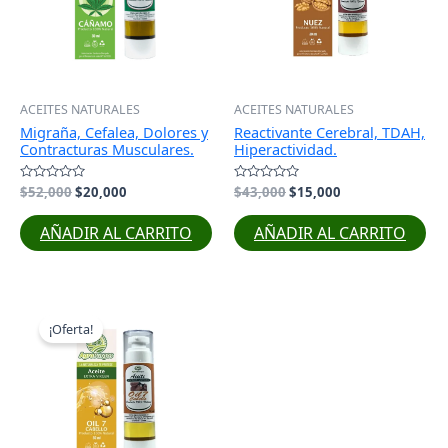
ACEITES NATURALES
ACEITES NATURALES
Migraña, Cefalea, Dolores y
Reactivante Cerebral, TDAH,
Contracturas Musculares.
Hiperactividad.
Valorado
$
52,000
$
20,000
Valorado
$
43,000
$
15,000
con
con
0
0
de
de
AÑADIR AL CARRITO
AÑADIR AL CARRITO
5
5
El
El
precio
precio
¡Oferta!
original
actual
era:
es:
$34,000.
$15,000.