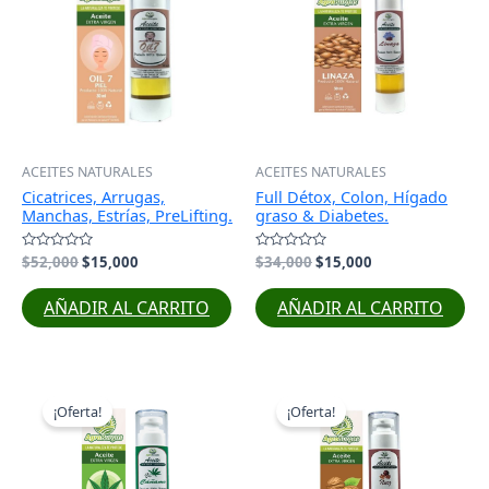
era:
es:
era:
es:
$52,000.
$15,000.
$34,000.
$15,000.
ACEITES NATURALES
ACEITES NATURALES
Cicatrices, Arrugas,
Full Détox, Colon, Hígado
Manchas, Estrías, PreLifting.
graso & Diabetes.
Valorado
$
52,000
$
15,000
Valorado
$
34,000
$
15,000
con
con
0
0
de
de
AÑADIR AL CARRITO
AÑADIR AL CARRITO
5
5
El
El
El
El
precio
precio
precio
precio
¡Oferta!
¡Oferta!
original
actual
original
actual
era:
es:
era:
es:
$52,000.
$20,000.
$43,000.
$15,000.