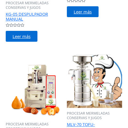
PROCESAR MERMELADAS
Valorado
CONSERVAS Y JUGOS
con
Leer más
0
KG-05 DESPULPADOR
de
MANUAL
5
Valorado
con
Leer más
0
de
5
PROCESAR MERMELADAS
CONSERVAS Y JUGOS
MLV-70 TOFU-
PROCESAR MERMELADAS