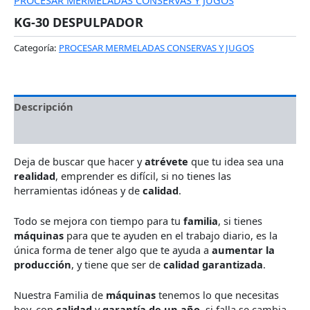
PROCESAR MERMELADAS CONSERVAS Y JUGOS
KG-30 DESPULPADOR
Categoría:
PROCESAR MERMELADAS CONSERVAS Y JUGOS
Descripción
Valoraciones (0)
Deja de buscar que hacer y
atrévete
que tu idea sea una
realidad
, emprender es difícil, si no tienes las
herramientas idóneas y de
calidad
.
Todo se mejora con tiempo para tu
familia
, si tienes
máquinas
para que te ayuden en el trabajo diario, es la
única forma de tener algo que te ayuda a
aumentar la
producción
, y tiene que ser de
calidad garantizada
.
Nuestra Familia de
máquinas
tenemos lo que necesitas
hoy, con
calidad
y
garantía de un año
, si falla se cambia